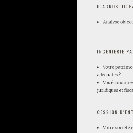
DIAGNOSTIC P
Analyse object
INGÉNIERIE P
Votre patrimoi
adéquates ?
Vos économies 
juridiques et fisc
CESSION D’EN
Votre société 