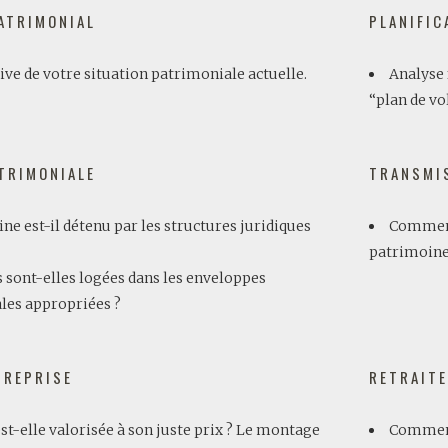
ATRIMONIAL
PLANIFIC
ive de votre situation patrimoniale actuelle.
Analyse 
“plan de vo
ATRIMONIALE
TRANSMIS
ne est-il détenu par les structures juridiques
Comment
patrimoine
sont-elles logées dans les enveloppes
ales appropriées ?
TREPRISE
RETRAITE
est-elle valorisée à son juste prix ? Le montage
Comment 