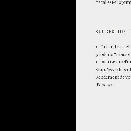
fiscal est-il opti
SUGGESTION D
Les industriel
produits “maison”
Au travers d’u
Stars Wealth peu
Rendement de vos 
d’analyse.